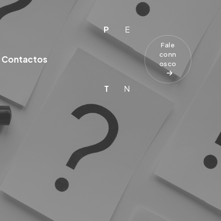
P
E
Fale
conn
Contactos
osco
T
N