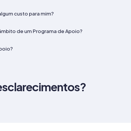
algum custo para mim?
o âmbito de um Programa de Apoio?
poio?
esclarecimentos?