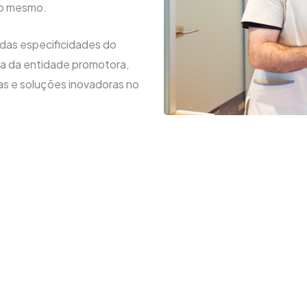
do mesmo.
das especificidades do
ia da entidade promotora,
s e soluções inovadoras no
io, cujo atendimento é assegurado por uma equipa de profis
assegurando o esclarecimento de dúvidas aos aderentes bem 