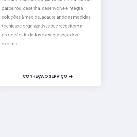
parceiros, desenha, desenvolve e integra
soluções à medida, acautelando as medidas
técnicas e organizativas que respeitem a
proteção de dados e a segurança dos
mesmos.
CONHEÇA O SERVIÇO