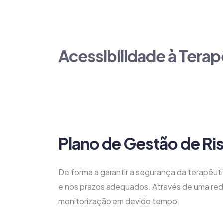
terapêutico de forma rápida, ajudando o doent
Acessibilidade à Terap
O acesso ao tratamento é crucial para a ades
terapêutica para doentes com baixa autono
Plano de Gestão de Ri
De forma a garantir a segurança da terapêut
e nos prazos adequados. Através de uma rede
monitorização em devido tempo.