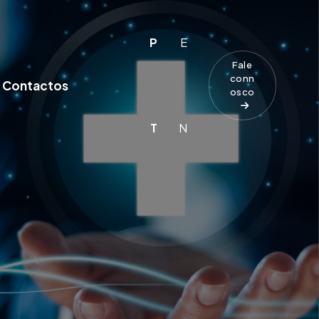
P
E
Fale
conn
Contactos
osco
T
N