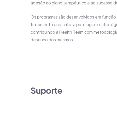
adesão ao plano terapêutico e ao sucesso 
Os programas são desenvolvidos em função 
tratamento prescrito, a patologia e estratég
contribuindo a Health Team com metodologia
desenho dos mesmos.
Suporte
O programa tem na sua base uma linha de apo
específico na patologia e na terapêutica, 