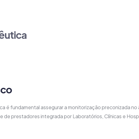
e a ultrapassar eventuais barreiras práticas e a superar algu
êutica
ão da terapêutica. A Health Team disponibiliza um conjunto d
mia.
sco
ica é fundamental assegurar a monitorização preconizada no 
 de prestadores integrada por Laboratórios, Clínicas e Hospi