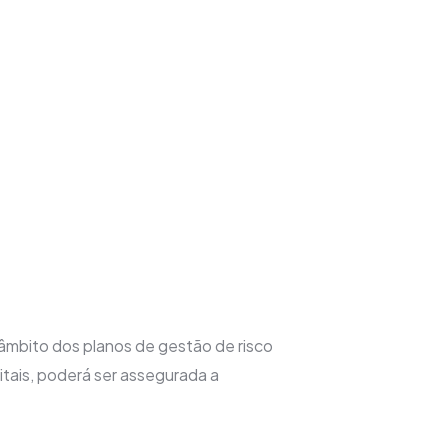
mas dificuldades e receios.
e serviços que facilitam o acesso à
âmbito dos planos de gestão de risco
tais, poderá ser assegurada a