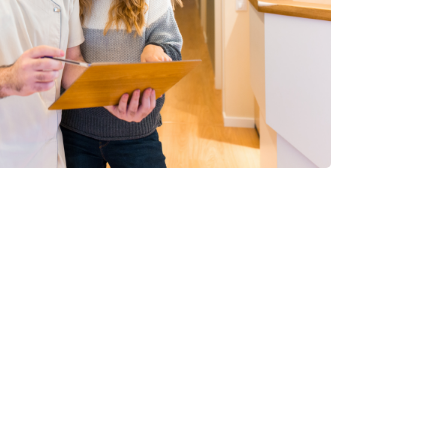
sionais de saúde com treino
com os inerentes processos de