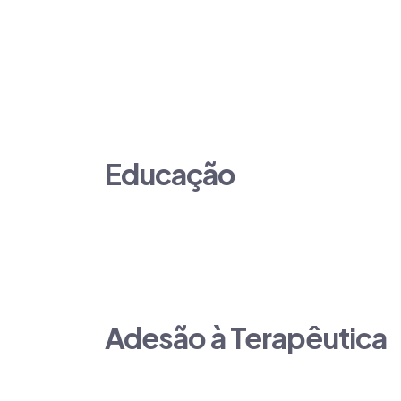
Farmacovigilância.
As linhas de apoio são suportadas por uma pl
dias por semana, 365 dias por ano.
Educação
O compromisso com a terapêutica exige um 
Health Team através da sua equipa de profi
Adesão à Terapêutica
Com o objetivo de integrar a terapêutica na 